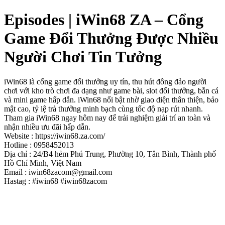
Episodes | iWin68 ZA – Cổng
Game Đổi Thưởng Được Nhiều
Người Chơi Tin Tưởng
iWin68 là cổng game đổi thưởng uy tín, thu hút đông đảo người
chơi với kho trò chơi đa dạng như game bài, slot đổi thưởng, bắn cá
và mini game hấp dẫn. iWin68 nổi bật nhờ giao diện thân thiện, bảo
mật cao, tỷ lệ trả thưởng minh bạch cùng tốc độ nạp rút nhanh.
Tham gia iWin68 ngay hôm nay để trải nghiệm giải trí an toàn và
nhận nhiều ưu đãi hấp dẫn.
Website : https://iwin68.za.com/
Hotline : 0958452013
Địa chỉ : 24/B4 hẻm Phú Trung, Phường 10, Tân Bình, Thành phố
Hồ Chí Minh, Việt Nam
Email : iwin68zacom@gmail.com
Hastag : #iwin68 #iwin68zacom